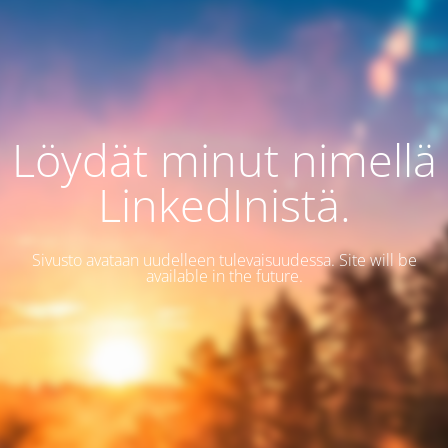
Löydät minut nimellä
LinkedInistä.
Sivusto avataan uudelleen tulevaisuudessa. Site will be
available in the future.