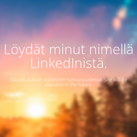
Löydät minut nimellä
LinkedInistä.
Sivusto avataan uudelleen tulevaisuudessa. Site will be
available in the future.