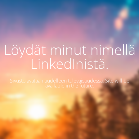
Löydät minut nimellä
LinkedInistä.
Sivusto avataan uudelleen tulevaisuudessa. Site will be
available in the future.