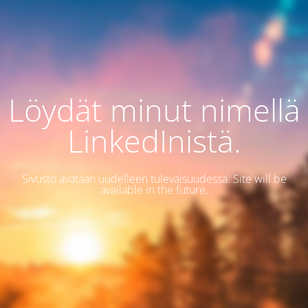
Löydät minut nimellä
LinkedInistä.
Sivusto avataan uudelleen tulevaisuudessa. Site will be
available in the future.