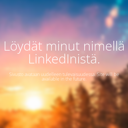
Löydät minut nimellä
LinkedInistä.
Sivusto avataan uudelleen tulevaisuudessa. Site will be
available in the future.