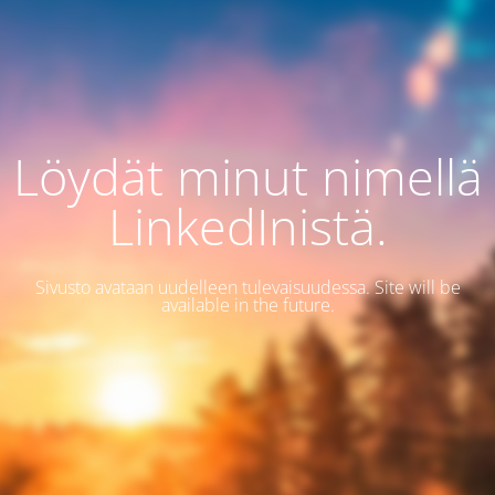
Löydät minut nimellä
LinkedInistä.
Sivusto avataan uudelleen tulevaisuudessa. Site will be
available in the future.