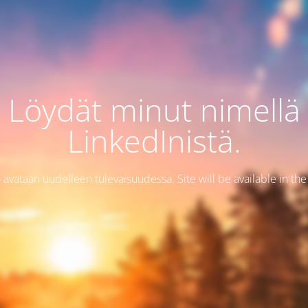
Löydät minut nimellä
LinkedInistä.
 avataan uudelleen tulevaisuudessa. Site will be available in the