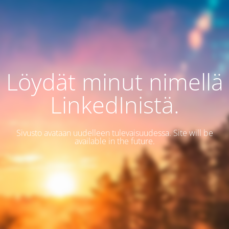
Löydät minut nimellä
LinkedInistä.
Sivusto avataan uudelleen tulevaisuudessa. Site will be
available in the future.