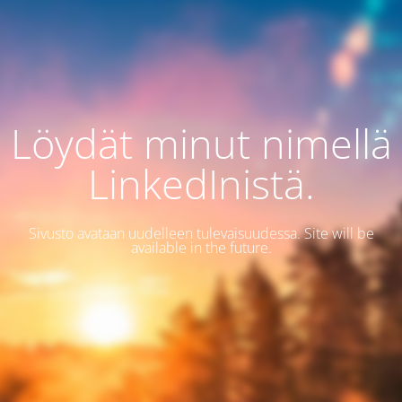
Löydät minut nimellä
LinkedInistä.
Sivusto avataan uudelleen tulevaisuudessa. Site will be
available in the future.