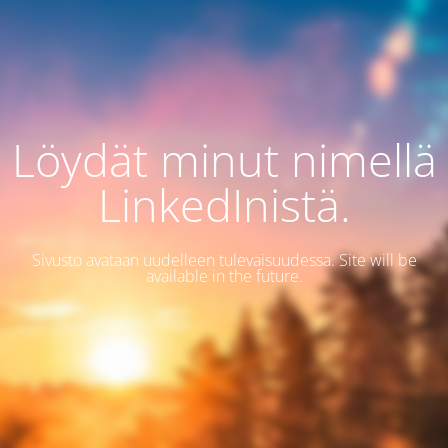
Löydät minut nimellä
LinkedInistä.
Sivusto avataan uudelleen tulevaisuudessa. Site will be
available in the future.