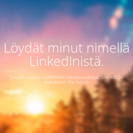
Löydät minut nimellä
LinkedInistä.
Sivusto avataan uudelleen tulevaisuudessa. Site will be
available in the future.