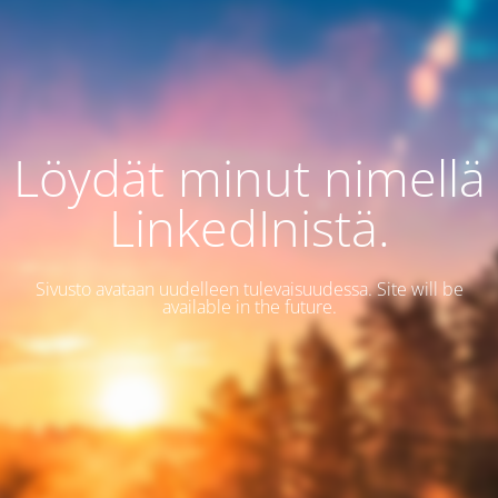
Löydät minut nimellä
LinkedInistä.
Sivusto avataan uudelleen tulevaisuudessa. Site will be
available in the future.