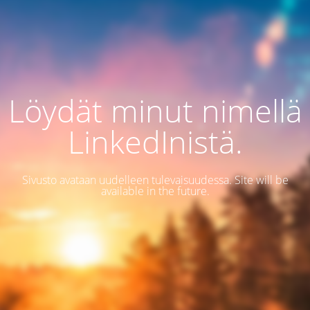
Löydät minut nimellä
LinkedInistä.
Sivusto avataan uudelleen tulevaisuudessa. Site will be
available in the future.