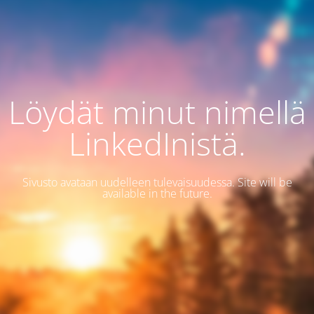
Löydät minut nimellä
LinkedInistä.
Sivusto avataan uudelleen tulevaisuudessa. Site will be
available in the future.