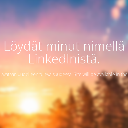
Löydät minut nimellä
LinkedInistä.
 avataan uudelleen tulevaisuudessa. Site will be available in the