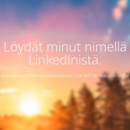
Löydät minut nimellä
LinkedInistä.
 avataan uudelleen tulevaisuudessa. Site will be available in the