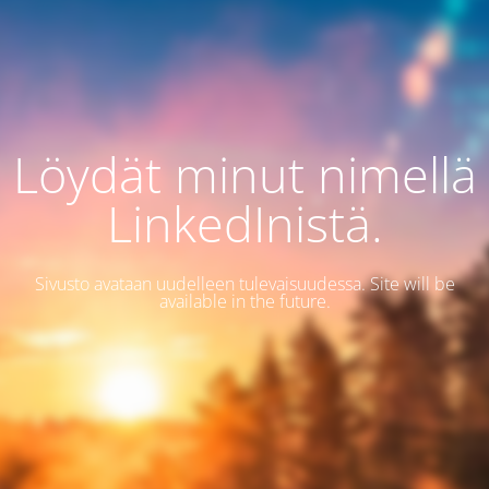
Löydät minut nimellä
LinkedInistä.
Sivusto avataan uudelleen tulevaisuudessa. Site will be
available in the future.