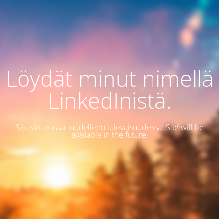
Löydät minut nimellä
LinkedInistä.
Sivusto avataan uudelleen tulevaisuudessa. Site will be
available in the future.