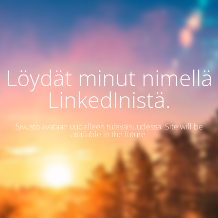
Löydät minut nimellä
LinkedInistä.
Sivusto avataan uudelleen tulevaisuudessa. Site will be
available in the future.