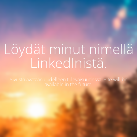
Löydät minut nimellä
LinkedInistä.
Sivusto avataan uudelleen tulevaisuudessa. Site will be
available in the future.