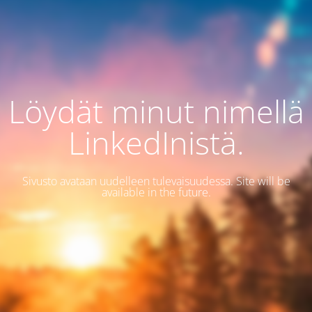
Löydät minut nimellä
LinkedInistä.
Sivusto avataan uudelleen tulevaisuudessa. Site will be
available in the future.