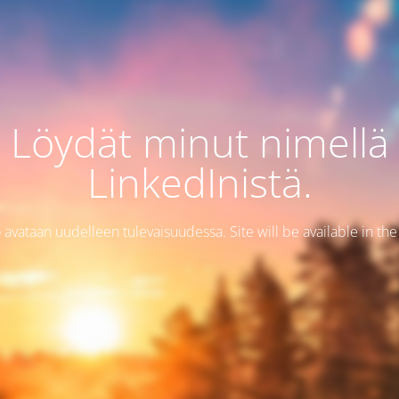
Löydät minut nimellä
LinkedInistä.
 avataan uudelleen tulevaisuudessa. Site will be available in the